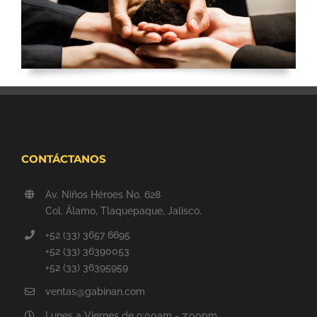
CONTÁCTANOS
Av. Niños Héroes No. 628
Col. Álamo, Tlaquepaque, Jalisco.
+52 (33) 3657 6695
+52 (33) 36390053
+52 (33) 36395959
ventas@gabinan.com
Lunes a Viernes de 9:00am - 7:00pm